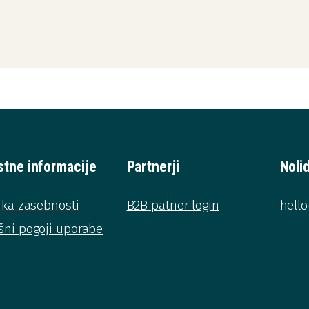
stne informacije
Partnerji
Noli
tika zasebnosti
B2B patner login
hell
šni pogoji uporabe