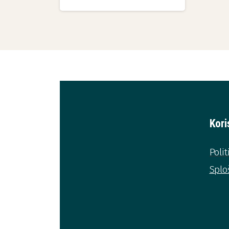
Kori
Poli
Splo