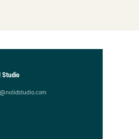
d Studio
o@nolidstudio.com